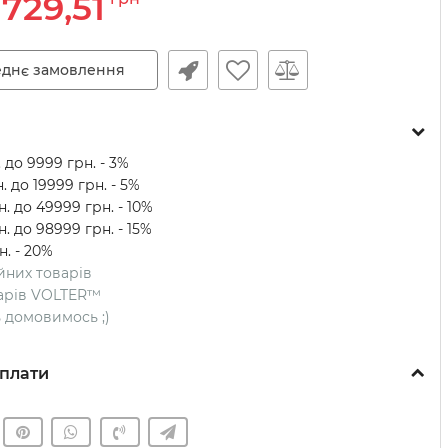
729,51
днє замовлення
 до 9999 грн. - 3%
. до 19999 грн. - 5%
. до 49999 грн. - 10%
. до 98999 грн. - 15%
н. - 20%
ійних товарів
оварів VOLTER™
ть домовимось ;)
плати