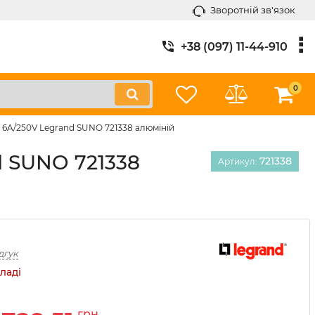
Зворотній зв'язок
+38 (097) 11-44-910
0
6A/250V Legrand SUNO 721338 алюміній
d SUNO 721338
721338
Артикул:
дгук
ладі
грн