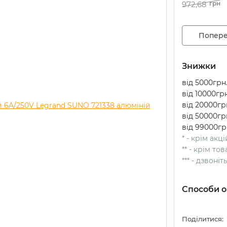
972,68
грн
Попере
Знижки
від 5000грн.
від 10000грн
від 20000грн
від 50000грн
від 99000гр
* - крім акц
** - крім т
*** - дзвоні
Способи о
Поділитися: