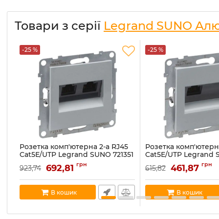
Товари з серії
Legrand SUNO Алю
-25 %
-25 %
Розетка комп'ютерна 2-а RJ45
Розетка комп'ютерна
Cat5E/UTP Legrand SUNO 721351
Cat5E/UTP Legrand
алюміній
721350 алюміній
грн
грн
692,81
461,87
923,74
615,82
Артикул:
721351
Артикул:
721350
В наявності:
5
В наявності:
8
В кошик
В кошик