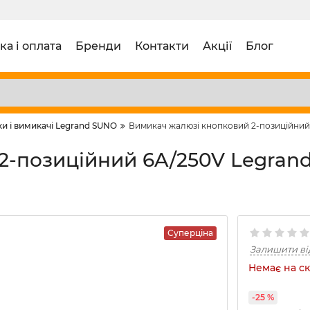
ка і оплата
Бренди
Контакти
Акції
Блог
и і вимикачі Legrand SUNO
Вимикач жалюзі кнопковий 2-позиційний 
2-позиційний 6A/250V Legran
Суперціна
Залишити ві
Немає на ск
-25 %