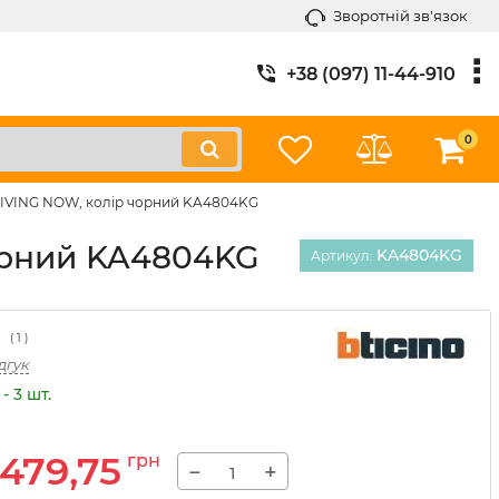
Зворотній зв'язок
+38 (097) 11-44-910
0
 LIVING NOW, колір чорний KA4804KG
чорний KA4804KG
KA4804KG
Артикул:
(
1
)
дгук
- 3 шт.
479,75
грн
−
+