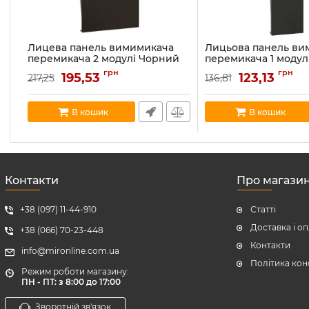
Лицева панель вимимикача
Лицьова панель ви
перемикача 2 модулі Чорний
перемикача 1 модул
Bticino серія Living Now
Чорний Bticino сері
грн
грн
195,53
123,13
217,25
136,81
KG01M2
Now KG01
Артикул:
KG01M2
Артикул:
KG01
В наявності:
16
В наявності:
5
В кошик
В кошик
Контакти
Про магази
+38 (097) 11-44-910
Статті
Доставка і о
+38 (066) 70-23-448
Контакти
info@mironline.com.ua
Політика кон
Режим роботи магазину:
ПН - ПТ: з 8:00 до 17:00
Зворотній зв'язок