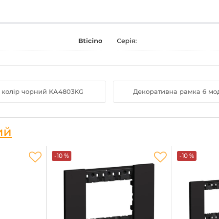
Bticino
Серія:
, колір чорний KA4803KG
Декоративна рамка 6 мод
ий
-10 %
-10 %