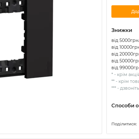
До
Знижки
від 5000грн.
від 10000грн
від 20000грн
від 50000грн
від 99000гр
* - крім акц
** - крім т
*** - дзвоні
Способи о
Поділитися: