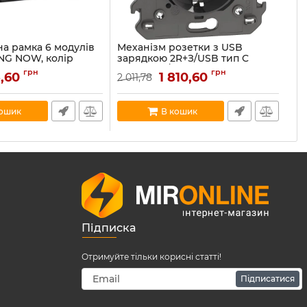
а рамка 6 модулів
Механізм розетки з USB
Де
ING NOW, колір
зарядкою 2R+З/USB тип C
Bt
4806KG
~250В 16А/=5В 15А 2 модуля
чо
грн
грн
5,60
1 810,60
2 011,78
39
колір чорний Bticino серія
06KG
Ар
Living Now KG4141USB
Артикул:
KG4141USB
кошик
В кошик
По
В наявності:
2
Підписка
Отримуйте тільки корисні статті!
Підписатися