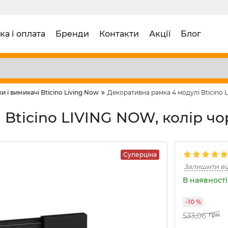
ка і оплата
Бренди
Контакти
Акції
Блог
и і вимикачі Bticino Living Now
Декоративна рамка 4 модулі Bticino
 Bticino LIVING NOW, колір 
Суперціна
Залишити ві
В наявності 
-10 %
533,06
грн