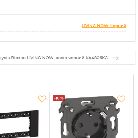
LIVING NOW Чорний
улів Bticino LIVING NOW, колір чорний KA4806KG
-10 %
-1