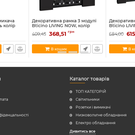
микача
Декоративна рамка 3 модулі
Декоративн
ь колір
Bticino LIVING NOW, колір
Bticino LIV
я Living
чорний KA4803KG
чорний KA
грн
368,51
61
409,45
684,00
Артикул:
KA4803KG
Артикул:
KA48
В наявності:
4
В наявності:
1
В кошик
В 
н
Каталог товарів
ТОП КАТЕГОРІЙ
плата
Світильники
Розетки і вимикачі
фіденцальності
Низковольтне обладнання
Електро обладнання
Дивитись все