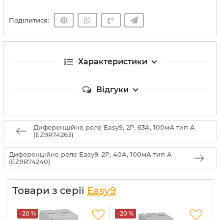
Поділитися:
Характеристики
Відгуки
Диференційне реле Easy9, 2P, 63A, 100мА тип A
(EZ9R74263)
Диференційне реле Easy9, 2P, 40A, 100мА тип A
(EZ9R74240)
Товари з серії
Easy9
-20 %
-20 %
-