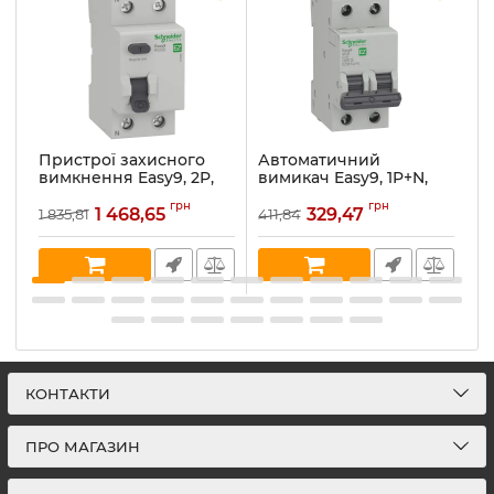
Пристрої захисного
Автоматичний
А
вимкнення Easy9, 2P,
вимикач Easy9, 1P+N,
в
63A, 300мА, AC
16A, C (EZ9F34216)
25
грн
грн
(EZ9R64263)
1 468,65
329,47
1 835,81
411,84
4
Артикул:
EZ9F34216
Ар
Артикул:
EZ9R64263
В наявності:
2
В 
В наявності:
1
КОНТАКТИ
ПРО МАГАЗИН