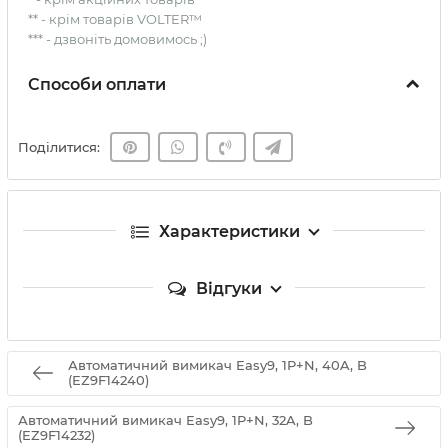
** - крім товарів VOLTER™
*** - дзвоніть домовимось ;)
Способи оплати
Поділитися:
Характеристики
Відгуки
Автоматичний вимикач Easy9, 1P+N, 40A, B
(EZ9F14240)
Автоматичний вимикач Easy9, 1P+N, 32A, B
(EZ9F14232)