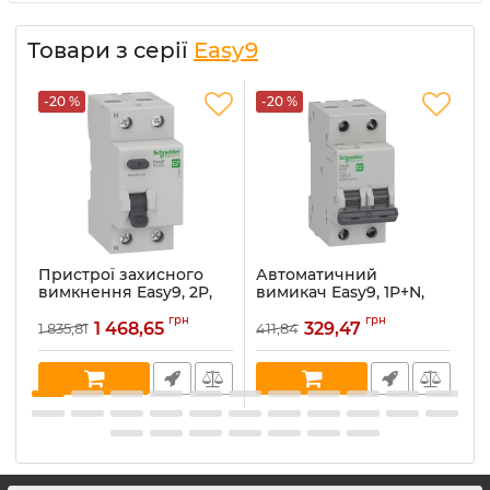
Товари з серії
Easy9
-20 %
-20 %
-
Пристрої захисного
Автоматичний
А
вимкнення Easy9, 2P,
вимикач Easy9, 1P+N,
в
63A, 300мА, AC
16A, C (EZ9F34216)
25
грн
грн
(EZ9R64263)
1 468,65
329,47
1 835,81
411,84
4
Артикул:
EZ9F34216
Ар
Артикул:
EZ9R64263
В наявності:
2
В 
В наявності:
1