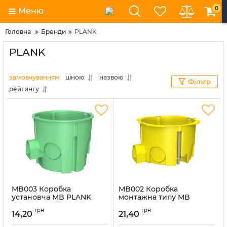
0
Меню
Головна
Бренди
PLANK
PLANK
замовчуванням
ціною
назвою
Фільтр
рейтингу
MB003 Коробка
MB002 Коробка
установча MB PLANK
монтажна типу MB
65x60 IP30 внутрішня
PLANK Electrotechnic для
грн
грн
пласт. під цеглу набірна
порожніх стін 65х45
14,20
21,40
з шурупом PLK5103500
PLK4002400