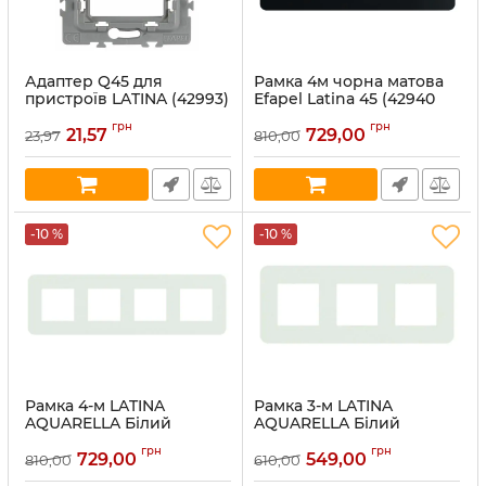
Адаптер Q45 для
Рамка 4м чорна матова
пристроїв LATINA (42993)
Efapel Latina 45 (42940
TPM)
Артикул:
42993
грн
грн
21,57
729,00
23,97
810,00
Артикул:
42940 TPM
В наявності:
594
В наявності:
72
-10 %
-10 %
Рамка 4-м LATINA
Рамка 3-м LATINA
AQUARELLA Білий
AQUARELLA Білий
матовий (42940 TBM)
матовий (42930 TBM)
грн
грн
729,00
549,00
810,00
610,00
Артикул:
42940 TBM
Артикул:
42930 TBM
В наявності:
4
В наявності:
11