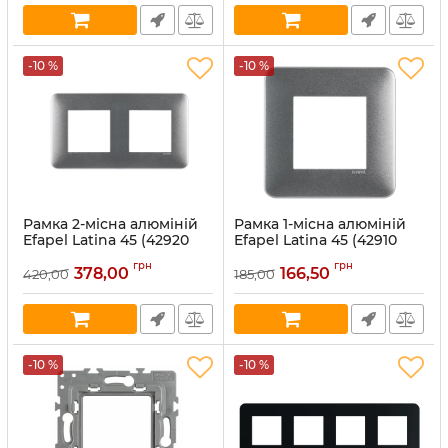
-10 %
-10 %
Рамка 2-місна алюміній
Рамка 1-місна алюміній
Efapel Latina 45 (42920
Efapel Latina 45 (42910
TAL)
TAL)
грн
грн
378,00
166,50
420,00
185,00
Артикул:
42920 TAL
Артикул:
42910 TAL
В наявності:
135
В наявності:
65
-10 %
-10 %