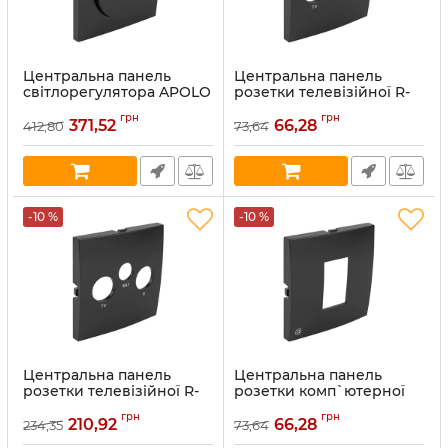
Центральна панель
Центральна панель
світлорегулятора APOLO
розетки телевізійної R-
5000 Чорний матовий
TV-SАT APOLO 5000
грн
грн
(50721 TPM)
Чорний глянець (50775
371,52
66,28
412,80
73,64
TPT)
Артикул:
50721 TPM
Артикул:
50775 TPT
В наявності:
22
В наявності:
24
-10 %
-10 %
Центральна панель
Центральна панель
розетки телевізійної R-
розетки комп`ютерної
TV-SAT APOLO 5000
RG45 APOLO 5000
грн
грн
Чорний матовий (50775
Чорний глянець (50751
210,92
66,28
234,35
73,64
TPM)
TPT)