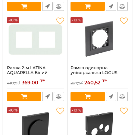
-10 %
-10 %
Рамка 2-м LATINA
Рамка одинарна
AQUARELLA Білий
універсальна LOGUS
матовий (42920 TBM)
Animato графіт металік
грн
грн
графіт (90910 TSS)
369,00
240,52
410,00
267,24
Артикул:
42920 TBM
Артикул:
90910 TSS
В наявності:
18
В наявності:
5
-10 %
-10 %