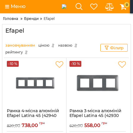
0
Меню
Головна
Бренди
Efapel
Efapel
замовчуванням
ціною
назвою
Фільтр
рейтингу
-10 %
-10 %
Рамка 4-місна алюміній
Рамка 3-місна алюміній
Efapel Latina 45 (42940
Efapel Latina 45 (42930
TAL)
TAL)
грн
грн
738,00
558,00
820,00
620,00
Артикул:
42940 TAL
Артикул:
42930 TAL
В наявності:
28
В наявності:
70