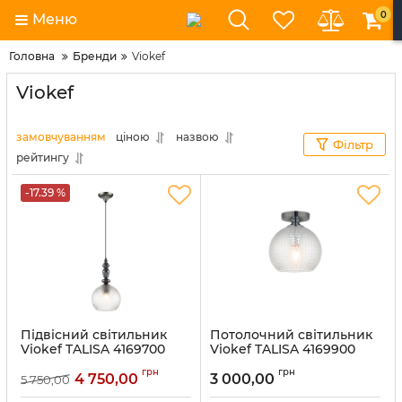
0
Меню
Головна
Бренди
Viokef
Viokef
замовчуванням
ціною
назвою
Фільтр
рейтингу
-17.39 %
Підвісний світильник
Потолочний світильник
Viokef TALISA 4169700
Viokef TALISA 4169900
Артикул:
4169700
Артикул:
4169900
грн
грн
4 750,00
3 000,00
5 750,00
В наявності:
2